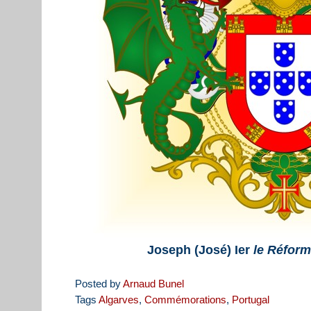
Joseph (José) Ier
le Réform
Posted by
Arnaud Bunel
Tags
Algarves
,
Commémorations
,
Portugal