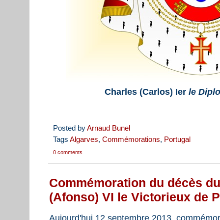
Charles (Carlos) Ier
le Dipl
Posted by
Arnaud Bunel
Tags
Algarves
,
Commémorations
,
Portugal
0 comments
Commémoration du décès du
(Afonso) VI le Victorieux de 
Aujourd'hui 12 septembre 2013, commémora