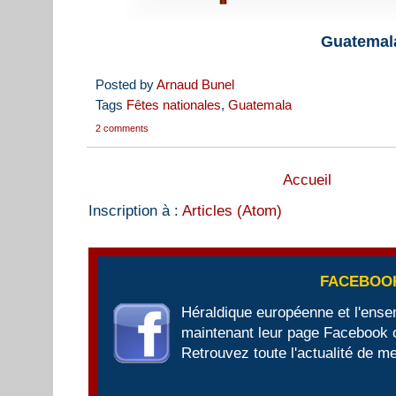
Guatemal
Posted by
Arnaud Bunel
Tags
Fêtes nationales
,
Guatemala
2 comments
Accueil
Inscription à :
Articles (Atom)
FACEBOO
Héraldique européenne et l'ens
maintenant leur page Facebook of
Retrouvez toute l'actualité de me