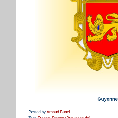
Guyenne
Posted by
Arnaud Bunel
Tags
France
,
France (Provinces de)