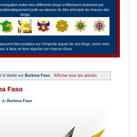
a navigation entre mes différents blogs s'effectuent aisément par
 systématiquement juste au-dessus du titre principal de chacun des
blogs.
 peuvent être postées sur n'importe lequel de ces blogs, selon mon
z à faire un tour régulier sur chacun d'eux.
 le libellé est
Burkina Faso
.
Afficher tous les articles
ina Faso
e du
Burkina Faso
.