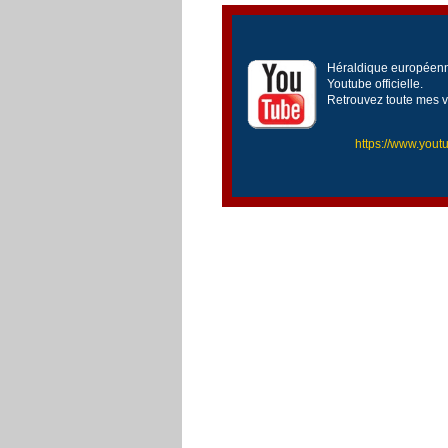
Héraldique européenne
Youtube officielle.
Retrouvez toute mes v
https://www.yo