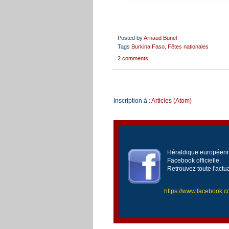
Posted by
Arnaud Bunel
Tags
Burkina Faso
,
Fêtes nationales
2 comments
Inscription à :
Articles (Atom)
Héraldique européenne
Facebook officielle.
Retrouvez toute l'actu
https://www.facebook