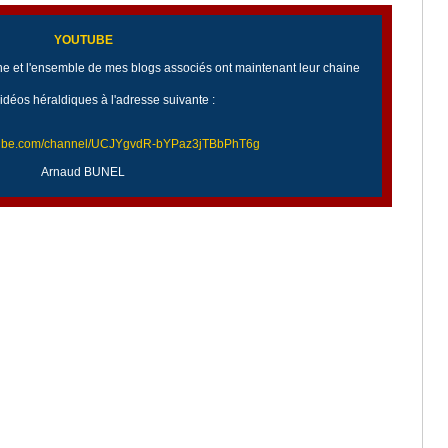
YOUTUBE
 et l'ensemble de mes blogs associés ont maintenant leur chaine
idéos héraldiques à l'adresse suivante :
utube.com/channel/UCJYgvdR-bYPaz3jTBbPhT6g
Arnaud BUNEL