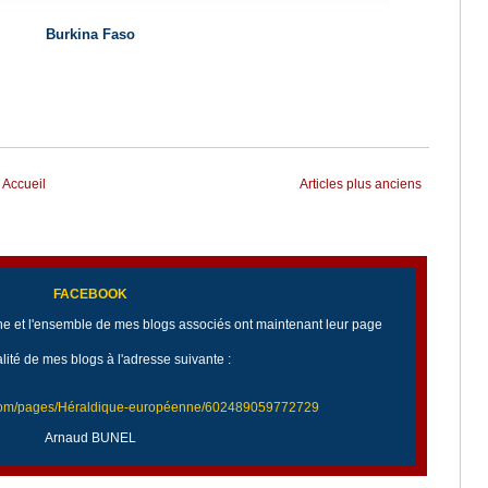
Burkina Faso
Accueil
Articles plus anciens
FACEBOOK
 et l'ensemble de mes blogs associés ont maintenant leur page
alité de mes blogs à l'adresse suivante :
.com/pages/Héraldique-européenne/602489059772729
Arnaud BUNEL