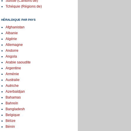
Suisse (Cantons de)
Tchéquie (Régions de)
HÉRALDIQUE PAR PAYS
Afghanistan
Albanie
Algérie
Allemagne
Andorre
Angola
Arabie saoudite
Argentine
Arménie
Australie
Autriche
Azerbaïdjan
Bahamas
Bahreïn
Bangladesh
Belgique
Bélize
Bénin