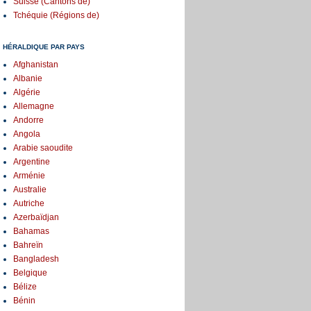
Suisse (Cantons de)
Tchéquie (Régions de)
HÉRALDIQUE PAR PAYS
Afghanistan
Albanie
Algérie
Allemagne
Andorre
Angola
Arabie saoudite
Argentine
Arménie
Australie
Autriche
Azerbaïdjan
Bahamas
Bahreïn
Bangladesh
Belgique
Bélize
Bénin