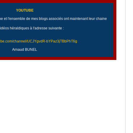
YOUTUBE
 et l'ensemble de mes blogs associés ont maintenant leur chaine
idéos héraldiques à l'adresse suivante :
utube.com/channel/UCJYgvdR-bYPaz3jTBbPhT6g
Arnaud BUNEL