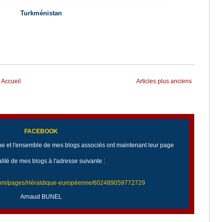
Turkménistan
Accueil
Articles plus anciens
FACEBOOK
 et l'ensemble de mes blogs associés ont maintenant leur page
alité de mes blogs à l'adresse suivante :
.com/pages/Héraldique-européenne/602489059772729
Arnaud BUNEL