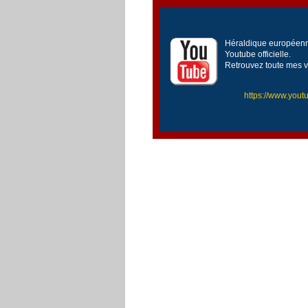
Héraldique européenne
Youtube officielle.
Retrouvez toute mes v
https://www.yo