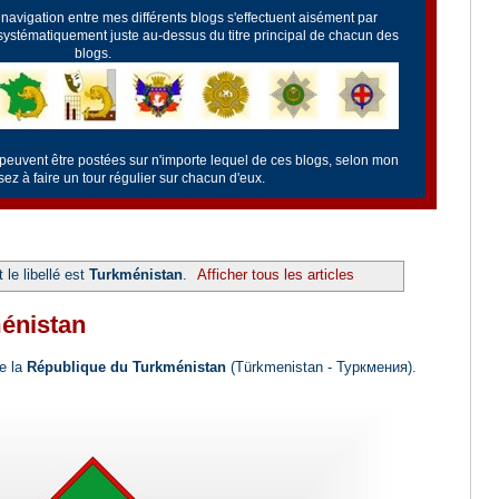
a navigation entre mes différents blogs s'effectuent aisément par
 systématiquement juste au-dessus du titre principal de chacun des
blogs.
 peuvent être postées sur n'importe lequel de ces blogs, selon mon
z à faire un tour régulier sur chacun d'eux.
 le libellé est
Turkménistan
.
Afficher tous les articles
ménistan
de la
République du Turkménistan
(Türkmenistan - Туркмения).