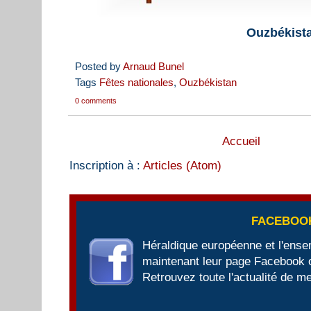
Ouzbékist
Posted by
Arnaud Bunel
Tags
Fêtes nationales
,
Ouzbékistan
0 comments
Accueil
Inscription à :
Articles (Atom)
FACEBOO
Héraldique européenne et l'ens
maintenant leur page Facebook of
Retrouvez toute l'actualité de me