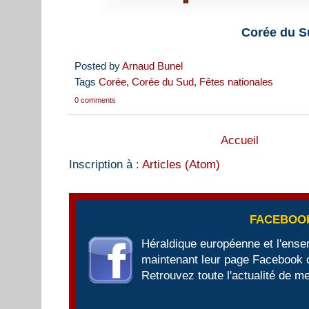
Corée du S
Posted by
Arnaud Bunel
Tags
Corée
,
Corée du Sud
,
Fêtes nationales
0 comments
Accueil
Inscription à :
Articles (Atom)
FACEBOO
Héraldique européenne et l'ens
maintenant leur page Facebook of
Retrouvez toute l'actualité de me