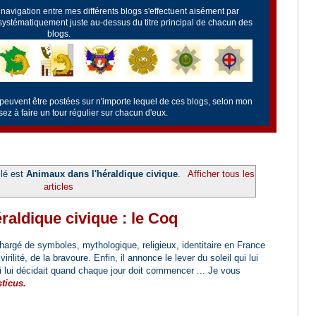
a navigation entre mes différents blogs s'effectuent aisément par
 systématiquement juste au-dessus du titre principal de chacun des
blogs.
 peuvent être postées sur n'importe lequel de ces blogs, selon mon
z à faire un tour régulier sur chacun d'eux.
llé est
Animaux dans l'héraldique civique
.
Afficher tous les
articles
raldique civique : le Coq
chargé de symboles, mythologique, religieux, identitaire en France
rilité, de la bravoure. Enfin, il annonce le lever du soleil qui lui
lui décidait quand chaque jour doit commencer ... Je vous
ticus.